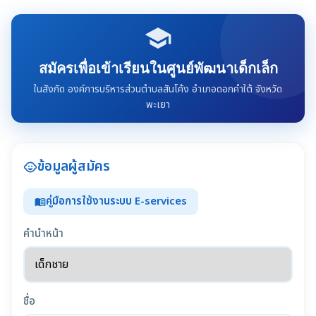
school
สมัครเพื่อเข้าเรียนในศูนย์พัฒนาเด็กเล็ก
ในสังกัด องค์การบริหารส่วนตำบลสันโค้ง อำเภอดอกคำใต้ จังหวัด
พะเยา
ข้อมูลผู้สมัคร
child_care
คู่มือการใช้งานระบบ E-services
menu_book
คำนำหน้า
ชื่อ