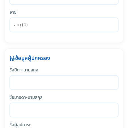
อายุ
ข้อมูลผู้ปกครอง
family_restroom
ชื่อบิดา-นามสกุล
ชื่อมารดา-นามสกุล
ชื่อผู้อุปการะ