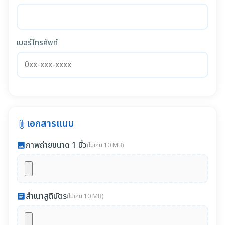
เบอร์โทรศัพท์
เอกสารแนบ
attach_file
ภาพถ่ายขนาด 1 นิ้ว
photo
(ไม่เกิน 10 MB)
สำเนาสูติบัตร
article
(ไม่เกิน 10 MB)