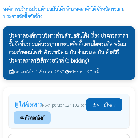
องค์การบริหารส่วนตำบลสันโค้ง
อำเภอดอกคำใต้ จังหวัดพะเยา
›
ประกาศจัดซื้อจัดจ้าง
ประกาศองค์การบริหารส่วนตำบลสันโค้ง เรื่อง ประกวดราคา
ซื้อจัดซื้อรถยนต์บรรทุกกกระบะติดตั้งเครนไฮดรอลิค พร้อม
กระเช้าซ่อมไฟฟ้าตัวรถชนิด ๖ อัน จำนวน ๑ อัน ด้วยวิธี
ประกวดราคาอิเล็กทรอนิกส์ (e-bidding)
เผยแพร่เมื่อ 1 ธันวาคม 2567
เปิดอ่าน 197 ครั้ง
event
visibility
ไฟล์เอกสาร
attach_file
ดาวน์โหลด
RSxfTp8Mon124102.pdf
file_download
คัดลอกลิงก์
link