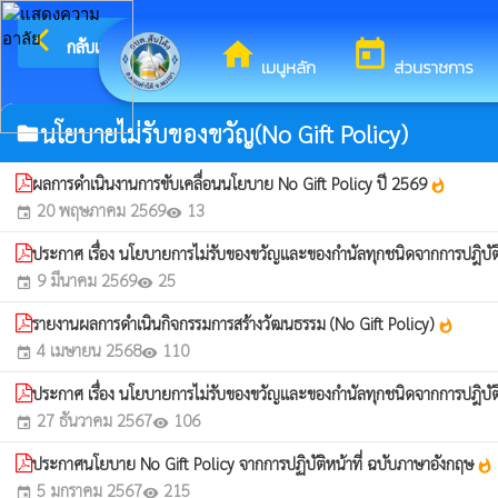
arrow_back_ios
ยินดีต้อน
กลับเมนูหลัก
home
today
เมนูหลัก
ส่วนราชการ
นโยบายไม่รับของขวัญ(No Gift Policy)
folder
ผลการดำเนินงานการขับเคลื่อนนโยบาย No Gift Policy ปี 2569
whatshot
20 พฤษภาคม 2569
13
event
visibility
ประกาศ เรื่อง นโยบายการไม่รับของขวัญและของกำนัลทุกชนิดจากการปฎิบัต
9 มีนาคม 2569
25
event
visibility
รายงานผลการดำเนินกิจกรรมการสร้างวัฒนธรรม (No Gift Policy)
whatshot
4 เมษายน 2568
110
event
visibility
ประกาศ เรื่อง นโยบายการไม่รับของขวัญและของกำนัลทุกชนิดจากการปฎิบัต
27 ธันวาคม 2567
106
event
visibility
ประกาศนโยบาย No Gift Policy จากการปฏิบัติหน้าที่ ฉบับภาษาอังกฤษ
whatshot
5 มกราคม 2567
215
event
visibility