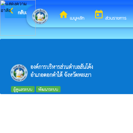
arrow_back_ios
ยินดีต้อนรับสู่เว็บไซต์ของ องค์การบริหา
กลับเมนูหลัก
home
today
เมนูหลัก
ส่วนราชการ
องค์การบริหารส่วนตำบลสันโค้ง
อำเภอดอกคำใต้ จังหวัดพะเยา
ผู้ดูแลระบบ
พัฒนาระบบ