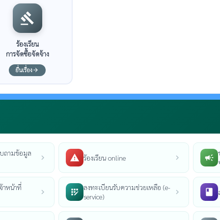
gavel
ร้องเรียน
การจัดซื้อจัดจ้าง
ยื่นเรื่อง
arrow_forward
บถามข้อมูล
report_problem
campaign
ร้องเรียน online
chevron_right
chevron_right
้าหน้าที่
ลงทะเบียนรับความช่วยเหลือ (e-
app_registration
book
chevron_right
chevron_right
service)