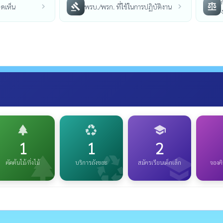
gavel
balance
ดเห็น
พรบ./พรก. ที่ใช้ในการปฏิบัติงาน
chevron_right
chevron_right
park
recycling
school
e
1
1
2
park
recycling
school
ตัดต้นไม้/กิ่งไม้
บริการถังขยะ
สมัครเรียนเด็กเล็ก
จองค