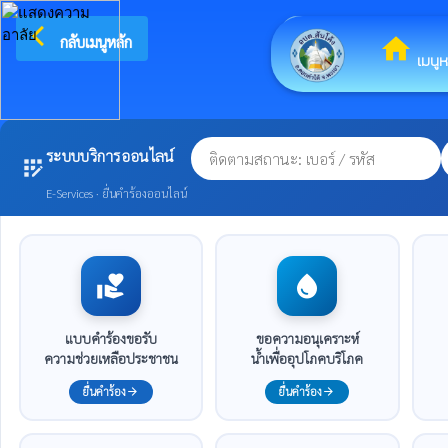
arrow_back_ios
ยินดีต้อนร
กลับเมนูหลัก
home
เมนูห
ระบบบริการออนไลน์
app_registration
E-Services · ยื่นคำร้องออนไลน์
volunteer_activism
water_drop
แบบคำร้องขอรับ
ขอความอนุเคราะห์
ความช่วยเหลือประชาชน
น้ำเพื่ออุปโภคบริโภค
ยื่นคำร้อง
ยื่นคำร้อง
arrow_forward
arrow_forward