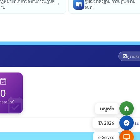
กฎหมายที่เกี่ยวข้องกับการปฏิบัติ
คู่มือ/มาตรฐาน การปฏิบัติงาน
menu_book
chevron_right
งาน
อปท.
ดูรายละ
open_in_new
vent_available
0
event_available
ิวออนไลน์
home
เมนูหลัก
verified
ITA 2026
รวมทั้งหมด
14
info_outline
desktop_windows
e-Service