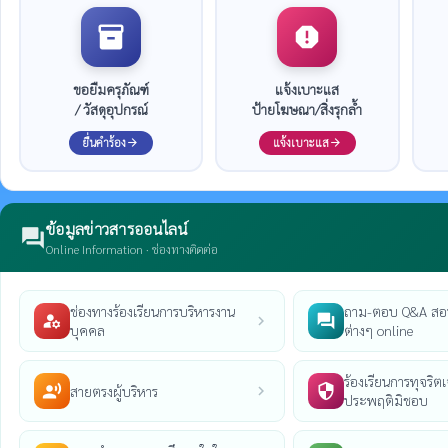
inventory_2
report
ขอยืมครุภัณฑ์
แจ้งเบาะแส
/ วัสดุอุปกรณ์
ป้ายโฆษณา/สิ่งรุกล้ำ
ยื่นคำร้อง
แจ้งเบาะแส
arrow_forward
arrow_forward
ข้อมูลข่าวสารออนไลน์
forum
Online Information · ช่องทางติดต่อ
ช่องทางร้องเรียนการบริหารงาน
ถาม-ตอบ Q&A สอ
manage_accounts
question_answer
chevron_right
บุคคล
ต่างๆ online
ร้องเรียนการทุจริตเจ
record_voice_over
security
สายตรงผู้บริหาร
chevron_right
ประพฤติมิชอบ