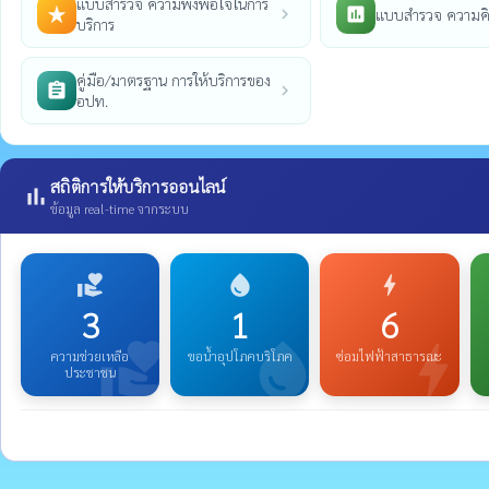
แบบสำรวจ ความพึงพอใจในการ
star_rate
poll
แบบสำรวจ ความคิ
chevron_right
บริการ
คู่มือ/มาตรฐาน การให้บริการของ
assignment
chevron_right
อปท.
สถิติการให้บริการออนไลน์
bar_chart
ข้อมูล real-time จากระบบ
volunteer_activism
water_drop
bolt
3
1
6
volunteer_activism
water_drop
bolt
ความช่วยเหลือ
ขอน้ำอุปโภคบริโภค
ซ่อมไฟฟ้าสาธารณะ
ประชาชน