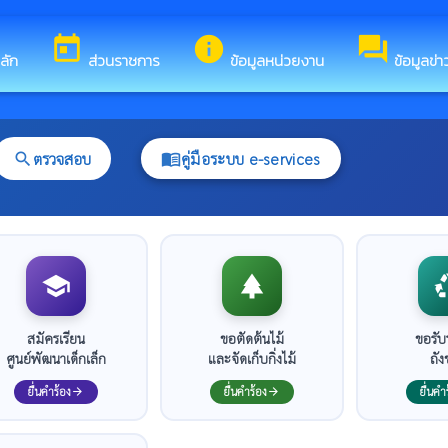
ับสู่เว็บไซต์ของ องค์การบริหารส่วนตำบลสันโค้ง
today
info
forum
ลัก
ส่วนราชการ
ข้อมูลหน่วยงาน
ข้อมูลข่
ตรวจสอบ
คู่มือระบบ e-services
search
menu_book
school
park
recy
สมัครเรียน
ขอตัดต้นไม้
ขอรับ
ศูนย์พัฒนาเด็กเล็ก
และจัดเก็บกิ่งไม้
ถั
ยื่นคำร้อง
ยื่นคำร้อง
ยื่นคำ
arrow_forward
arrow_forward