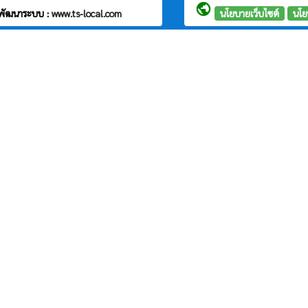
public
พัฒนาระบบ :
www.ts-local.com
นโยบายเว็บไซต์
นโย