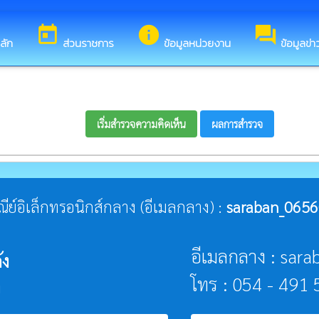
อนรับสู่เว็บไซต์ของ องค์การบริหารส่วนตำบลสันโค้ง
today
info
forum
ลัก
ส่วนราชการ
ข้อมูลหน่วยงาน
ข้อมูลข่
เริ่มสำรวจความคิดเห็น
ผลการสำรวจ
ษณีย์อิเล็กทรอนิกส์กลาง (อีเมลกลาง) :
saraban_0656
อีเมลกลาง : sar
้ง
โทร : 054 - 491
า