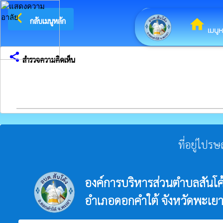
arrow_back_ios
ยินดีต้
กลับเมนูหลัก
home
เมนูห
share
สำรวจความคิดเห็น
ที่อยู่ไปร
องค์การบริหารส่วนตำบลสันโค
อำเภอดอกคำใต้ จังหวัดพะเย