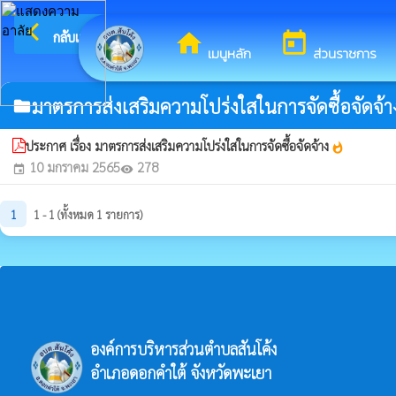
arrow_back_ios
ยินดีต้อน
กลับเมนูหลัก
home
today
เมนูหลัก
ส่วนราชการ
มาตรการส่งเสริมความโปร่งใสในการจัดซื้อจัดจ้า
folder
ประกาศ เรื่อง มาตรการส่งเสริมความโปร่งใสในการจัดซื้อจัดจ้าง
whatshot
10 มกราคม 2565
278
event
visibility
1
1 - 1 (ทั้งหมด 1 รายการ)
องค์การบริหารส่วนตำบลสันโค้ง
อำเภอดอกคำใต้ จังหวัดพะเยา