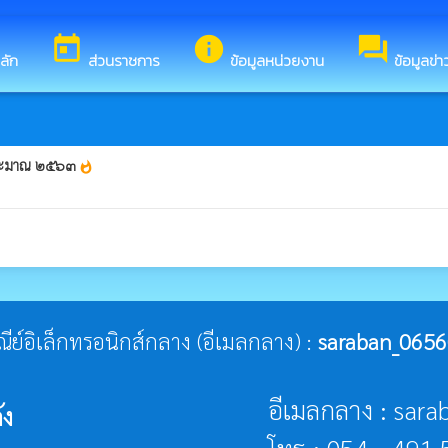
นรับสู่เว็บไซต์ของ องค์การบริหารส่วนตำบลสันโค้ง
today
info
forum
ลัก
ส่วนราชการ
ข้อมูลหน่วยงาน
ข้อมูลข่
งบประมาณ ๒๕๖๓
whatshot
ษณีย์อิเล็กทรอนิกส์กลาง (อีเมลกลาง) :
saraban_0656
อีเมลกลาง : sar
้ง