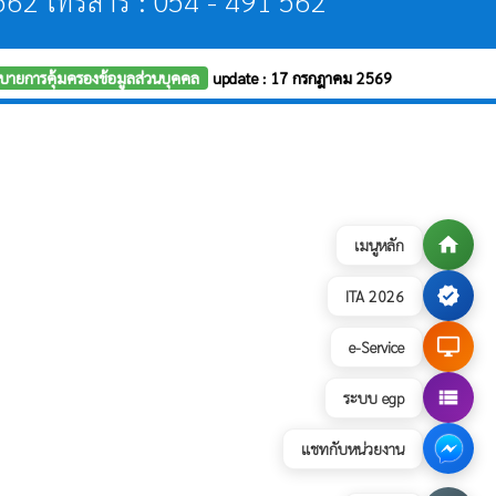
 562 โทรสาร : 054 - 491 562
บายการคุ้มครองข้อมูลส่วนบุคคล
update : 17 กรกฎาคม 2569
home
เมนูหลัก
verified
ITA 2026
desktop_windows
e-Service
view_list
ระบบ egp
แชทกับหน่วยงาน