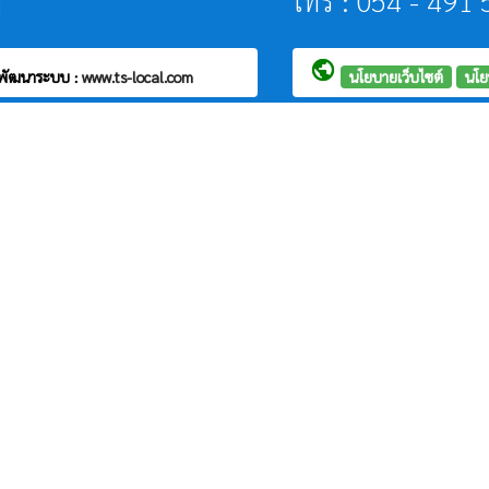
โทร : 054 - 491
า
public
พัฒนาระบบ :
www.ts-local.com
นโยบายเว็บไซต์
นโย