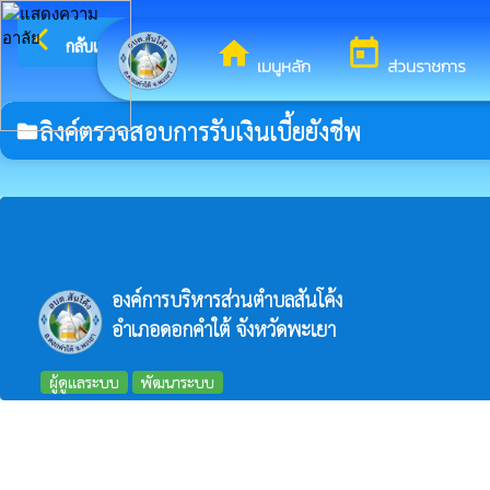
arrow_back_ios
ยินดีต้
กลับเมนูหลัก
home
today
เมนูหลัก
ส่วนราชการ
ลิงค์ตรวจสอบการรับเงินเบี้ยยังชีพ
folder
องค์การบริหารส่วนตำบลสันโค้ง
อำเภอดอกคำใต้ จังหวัดพะเยา
ผู้ดูแลระบบ
พัฒนาระบบ