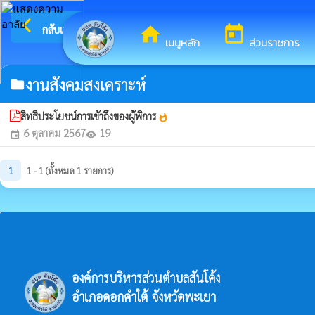
arrow_back_ios
ยินดีต้อนร
กลับเมนูหลัก
home
today
เมนูหลัก
ส่วนราชการ
งานสังคมสงเคราะห์
folder
สิทธิประโยชน์การเข้าถึงของผู้พิการ
whatshot
6 ตุลาคม 2567
19
event
visibility
1
1 - 1 (ทั้งหมด 1 รายการ)
องค์การบริหารส่วนตำบลสันโค้ง
อำเภอดอกคำใต้ จังหวัดพะเยา