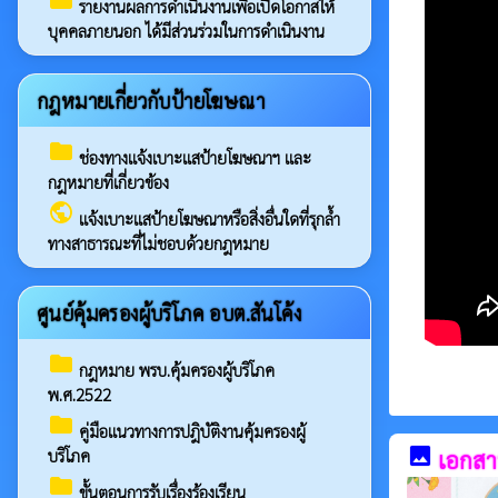
folder
รายงานผลการดำเนินงานเพื่อเปิดโอกาสให้
บุคคลภายนอก ได้มีส่วนร่วมในการดำเนินงาน
กฎหมายเกี่ยวกับป้ายโฆษณา
folder
ช่องทางแจ้งเบาะแสป้ายโฆษณาฯ และ
กฎหมายที่เกี่ยวข้อง
public
แจ้งเบาะแสป้ายโฆษณาหรือสิ่งอื่นใดที่รุกล้ำ
ทางสาธารณะที่ไม่ชอบด้วยกฎหมาย
ศูนย์คุ้มครองผู้บริโภค อบต.สันโค้ง
folder
กฎหมาย พรบ.คุ้มครองผู้บริโภค
พ.ศ.2522
folder
คู่มือแนวทางการปฎิบัติงานคุ้มครองผู้
image
บริโภค
เอกสาร
folder
ขั้นตอนการรับเรื่องร้องเรียน