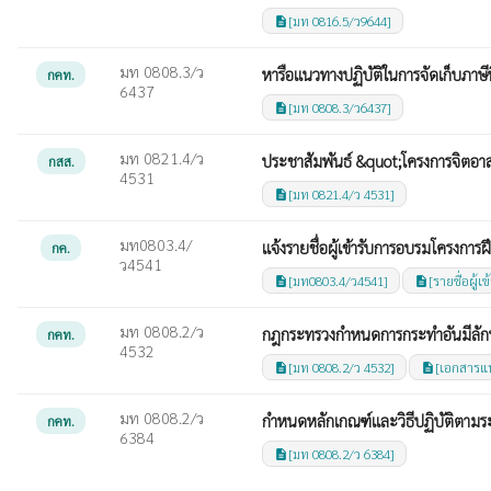
[มท 0816.5/ว9644]
description
มท 0808.3/ว
หารือแนวทางปฏิบัติในการจัดเก็บภาษีที
กคท.
6437
[มท 0808.3/ว6437]
description
มท 0821.4/ว
ประชาสัมพันธ์ &quot;โครงการจิตอาส
กสส.
4531
[มท 0821.4/ว 4531]
description
มท0803.4/
แจ้งรายชื่อผู้เข้ารับการอบรมโครงก
กค.
ว4541
[มท0803.4/ว4541]
[รายชื่อผู้
description
description
มท 0808.2/ว
กฎกระทรวงกำหนดการกระทำอันมีลักษ
กคท.
4532
[มท 0808.2/ว 4532]
[เอกสารแ
description
description
มท 0808.2/ว
กำหนดหลักเกณฑ์และวิธีปฏิบัติตาม
กคท.
6384
[มท 0808.2/ว 6384]
description