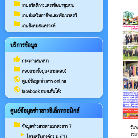
folder
งานสวัสดิการและพัฒนาชุมชน
folder
งานส่งเสริมอาชีพและพัฒนาสตรี
folder
งานสังคมสงเคราะห์
บริการข้อมูล
thumb_up
กระดานสนทนา
folder
สอบถามข้อมูล-(ถามตอบ)
public
ศูนย์ข้อมูลข่าวสาร online
public
facebook อบต.สันโค้ง
ศูนย์ข้อมูลข่าวสารอิเล็กทรอนิกส์
folder
ข้อมูลข่าวสารตามมาตรตรา 7
วัน
play_arrow
เวล
โครงสร้างองค์กร ม.7(1)