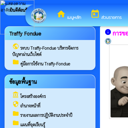
นดีต้อนรับสู่เว็บไซต์ของ องค์การบริหารส่วนตำบลสันโค้ง
home
today
เมนูหลัก
ส่วนราชการ
info
การขอ
Traffy Fondue
public
ระบบ Traffy-Fondue บริหารจัดการ
ปัญหาผ่านเว็บไซต์
folder
คู่มือการใช้งาน Traffy-Fondue
ข้อมูลพื้นฐาน
account_balance
โครงสร้างองค์กร
security
อำนาจหน้าที่
folder
รายงานผลการปฏิบัติงานประจำปี
folder
แผนที่จุดเรียนรู้