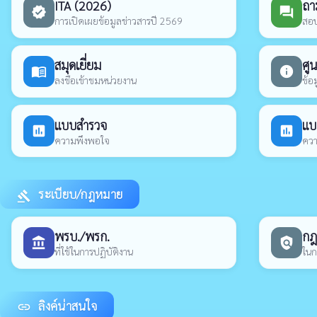
ITA (2026)
ถา
verified
forum
การเปิดเผยข้อมูลข่าวสารปี 2569
สอบ
สมุดเยี่ยม
ศูน
menu_book
info
ลงชื่อเข้าชมหน่วยงาน
ข้อ
แบบสำรวจ
แบ
poll
poll
ความพึงพอใจ
ควา
ระเบียบ/กฎหมาย
gavel
พรบ./พรก.
กฎห
account_balance
policy
ที่ใช้ในการปฏิบัติงาน
ในก
ลิงค์น่าสนใจ
link