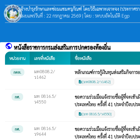
จ้างบำรุงรักษาและซ่อมแซมครุภัณฑ์ โดยวิธีเฉพาะเจาะจง
(ประกาศราย
เผยแพร่วันที่ : 22 กรกฎาคม 2569 | โดย : ระบบอัตโนมัติ Egp
public
หนังสือราชการกรมส่งเสริมการปกครองท้องถิ่น
หน่วยงาน
เลขที่หนังสือ
ชื่อหนังสือ
มท0808.2/
หลักเกณฑ์การกู้เงินทุนส่งเสริมกิจกา
กคท.
ว1462
[มท0808.2/ว1462]
description
มท 0816.5/
ขอความร่วมมือแจ้งรายชื่อผู้ที่จะเข
กศ.
ว4550
ประเทศไทย ครั้งที่ 41 ประจำปีงบป
[มท 0816.5/ว4550]
description
มท 0816.5/
ขอความร่วมมือแจ้งรายชื่อผู้ที่จะเข
กศ.
ว9644
ประเทศไทย ครั้งที่ 41 ประจำปีงบป