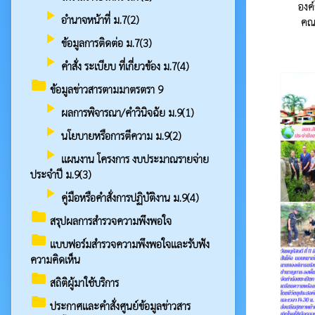
องค
play_arrow
อำนาจหน้าที่ ม.7(2)
คณะ
play_arrow
ข้อมูลการติดต่อ ม.7(3)
play_arrow
คำสั่ง ระเบียบ ที่เกี่ยวข้อง ม.7(4)
folder
ข้อมูลข่าวสารตามมาตรตรา 9
play_arrow
ผลการพิจารณา/คำวินิจฉัย ม.9(1)
play_arrow
นโยบายหรือการตีความ ม.9(2)
play_arrow
แผนงาน โครงการ งบประมาณรายจ่าย
ประจำปี ม.9(3)
play_arrow
คู่มือหรือคำสั่งการปฏิบัติงาน ม.9(4)
folder
สรุปผลการสำรวจความพึงพอใจ
folder
แบบฟอร์มสำรวจความพึงพอใจและรับฟัง
ความคิดเห็น
folder
สถิติผู้มาใช้บริการ
folder
ประกาศและคำสั่งศูนย์ข้อมูลข่าวสาร