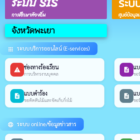
ระบบ SIS
ระบ
การศึกษาท้องถิ่น
ศูนย์ข้อมูล
จังหวัดพะเยา
ระบบบริการออนไลน์ (E-services)
apps
ช่องทางร้องเรียน
แบ
report_problem
description
การบริหารงานบุคคล
ขอร
แบบคำร้อง
แบ
description
description
ขอตัดตันไม้และจัดเก็บกิ่งไม้
ขอร
ระบบ online/ข้อมูลข่าวสาร
language