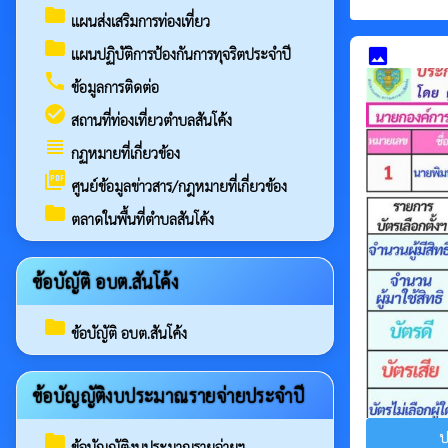
folder
แผนส่งเสริมการท่องเที่ยว
folder
แผนปฏิบัติการป้องกันการทุจริตประจำปี
image
call
ข้อมูลการติดต่อ
check_circle
สถานที่ท่องเที่ยวตำบลสันโค้ง
view_headline
กฏหมายที่เกี่ยวข้อง
picture_as_pdf
ศูนย์ข้อมูลข่าวสาร/กฎหมายที่เกี่ยวข้อง
folder
ตลาดในพื้นที่ตำบลสันโค้ง
ข้อบัญัติ อบต.สันโค้ง
folder
ข้อบัญัติ อบต.สันโค้ง
ข้อบัญญัติงบประมาณรายจ่ายประจำปี
ป
folder
ข้อบัญญัติงบประมาณรายจ่ายฯ